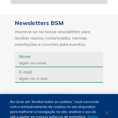
Newsletters BSM
Inscreva-se na nossa newsletters para
receber nossos comunicados, normas,
orientações e convites para eventos.
Nome
E-mail
ENVIAR
Ao clicar em “Aceitar todos os cookies”, você concorda
com o armazenamento de cookies no seu dispositivo
para melhorar a navegação no site, analisar o uso do
Português - PT
site e ajudar em nossos esforços de marketing.
Saiba