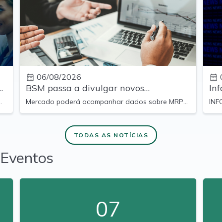
06/08/2026
BSM passa a divulgar novos
In
indicadores mensais de suas
dis
a
Mercado poderá acompanhar dados sobre MRP,
INF
atividades
denúncias e atendimento diretamente no site
BSM.
TODAS AS NOTÍCIAS
Eventos
07