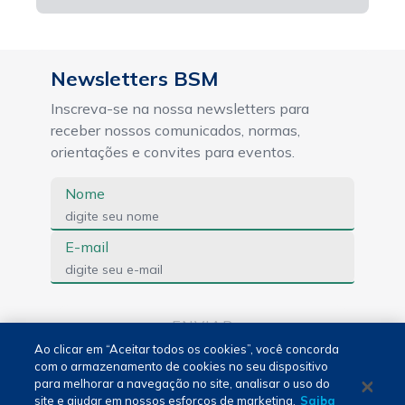
Newsletters BSM
Inscreva-se na nossa newsletters para
receber nossos comunicados, normas,
orientações e convites para eventos.
Nome
E-mail
ENVIAR
Ao clicar em “Aceitar todos os cookies”, você concorda
com o armazenamento de cookies no seu dispositivo
para melhorar a navegação no site, analisar o uso do
Português - PT
site e ajudar em nossos esforços de marketing.
Saiba