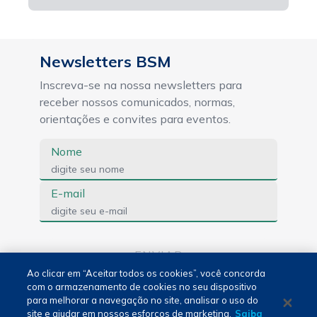
Newsletters BSM
Inscreva-se na nossa newsletters para
receber nossos comunicados, normas,
orientações e convites para eventos.
Nome
E-mail
ENVIAR
Ao clicar em “Aceitar todos os cookies”, você concorda
com o armazenamento de cookies no seu dispositivo
para melhorar a navegação no site, analisar o uso do
Português - PT
site e ajudar em nossos esforços de marketing.
Saiba