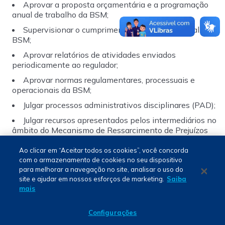
Aprovar a proposta orçamentária e a programação 
anual de trabalho da BSM;
Supervisionar o cumprimento do plano de trabalho da 
BSM;
Aprovar relatórios de atividades enviados 
periodicamente ao regulador;
Aprovar normas regulamentares, processuais e 
operacionais da BSM;
Julgar processos administrativos disciplinares (PAD);
Julgar recursos apresentados pelos intermediários no 
âmbito do Mecanismo de Ressarcimento de Prejuízos 
(MRP).
Ao clicar em “Aceitar todos os cookies”, você concorda
com o armazenamento de cookies no seu dispositivo
para melhorar a navegação no site, analisar o uso do
Português - PT
site e ajudar em nossos esforços de marketing.
Saiba
mais
BSM © 2024. Todos os direitos reservados.
Configurações