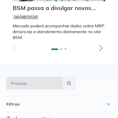
BSM passa a divulgar novos
BSM
indicadores mensais de suas
3.0
06/08/2026
06/
atividades
par
Mercado poderá acompanhar dados sobre MRP,
Novos
mon
denúncias e atendimento diretamente no site
Intel
BSM.
fazem
Filtros