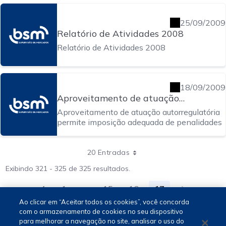
25/09/2009
Relatório de Atividades 2008
Relatório de Atividades 2008
18/09/2009
Aproveitamento de atuação
autorregulatória permite imposição
Aproveitamento de atuação autorregulatória
adequada de penalidades
permite imposição adequada de penalidades
20 Entradas
Exibindo 321 - 325 de 325 resultados.
1
...
15
16
17
Página
Páginas intermediárias Usar ABA p
Página
Página
Página
Ao clicar em “Aceitar todos os cookies”, você concorda
com o armazenamento de cookies no seu dispositivo
para melhorar a navegação no site, analisar o uso do