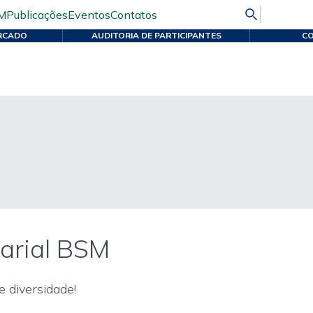
M
Publicações
Eventos
Contatos
RCADO
AUDITORIA DE PARTICIPANTES
CO
larial BSM
 diversidade!