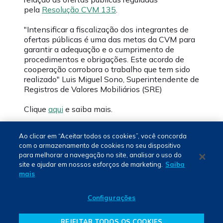
pela
Resolução CVM 135
.
"Intensificar a fiscalização dos integrantes de
ofertas públicas é uma das metas da CVM para
garantir a adequação e o cumprimento de
procedimentos e obrigações. Este acordo de
cooperação corrobora o trabalho que tem sido
realizado"
Luis Miguel Sono, Superintendente de
Registros de Valores Mobiliários (SRE)
Clique
aqui
e saiba mais.
Ao clicar em “Aceitar todos os cookies”, você concorda
com o armazenamento de cookies no seu dispositivo
para melhorar a navegação no site, analisar o uso do
Português - PT
site e ajudar em nossos esforços de marketing.
Saiba
mais
BSM © 2024. Todos os direitos reservados.
Configurações
REJEITAR TODOS OS COOKIES