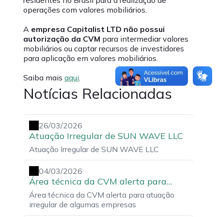
residentes no Brasil para a realização de
operações com valores mobiliários.
A
empresa Capitalist LTD não possui
autorização da CVM
para intermediar valores
mobiliários ou captar recursos de investidores
para aplicação em valores mobiliários.
Saiba mais
aqui
.
Notícias Relacionadas
26/03/2026
Atuação Irregular de SUN WAVE LLC
Atuação Irregular de SUN WAVE LLC
04/03/2026
Área técnica da CVM alerta para
atuação irregular de algumas
Área técnica da CVM alerta para atuação
empresas
irregular de algumas empresas