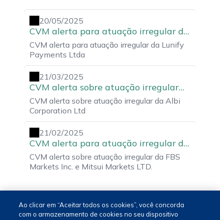
20/05/2025
CVM alerta para atuação irregular da
Lunify Payments Ltda
CVM alerta para atuação irregular da Lunify
Payments Ltda
21/03/2025
CVM alerta sobre atuação irregular
da Albi Corporation Ltd
CVM alerta sobre atuação irregular da Albi
Corporation Ltd
21/02/2025
CVM alerta para atuação irregular da
FBS Markets Inc. e Mitsui Markets
CVM alerta sobre atuação irregular da FBS
LTD.
Markets Inc. e Mitsui Markets LTD.
Ao clicar em “Aceitar todos os cookies”, você concorda
com o armazenamento de cookies no seu dispositivo