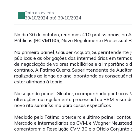
Data do evento
30/10/2024 até 30/10/2024
No dia 30 de outubro, reunimos 410 profissionais, na 
Públicas (RCVM160), Novo Regulamento Processual BS
No primeiro painel, Glauber Acquati, Superintendente J
públicas e as obrigações dos intermediários em termo
de negociação de valores mobiliários e a importância
contínuo. A Fátima Guerra, Superintendente de Audito
realizadas ao longo do ano, apontando as consequência
estar alinhada à teoria.
No segundo painel, Glauber, acompanhado por Lucas M
alterações no regulamento processual da BSM, visando 
novo rito sumaríssimo para casos específicos.
Mediado pela Fátima, o terceiro e último painel, con
Mercado e Intermediários da CVM, e Wagner Neustaedt
comentaram a Resolução CVM 30 e o Ofício Conjunto da