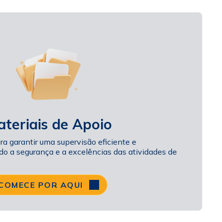
s. O evento valeu 6 (seis) pontos para atualização
icação PQO da B3 e PEC de Assessor de
os da Ancord, aos inscritos que participaram
e no dia do evento.
teriais de Apoio
ra garantir uma supervisão eficiente e
o a segurança e a excelências das atividades de
COMECE POR AQUI