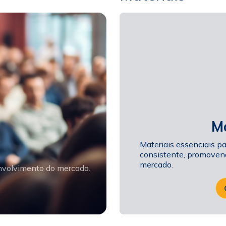
Participante
da Certif
Investiment
efetivament
Ma
Materiais essenciais pa
consistente, promovend
mercado.
nvolvimento do mercado.