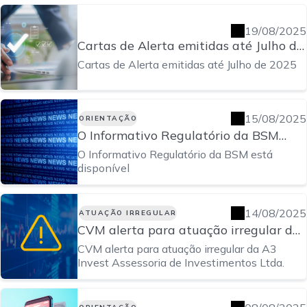
19/08/2025
Cartas de Alerta emitidas até Julho de
2025
Cartas de Alerta emitidas até Julho de 2025
15/08/2025
ORIENTAÇÃO
O Informativo Regulatório da BSM
está disponível
O Informativo Regulatório da BSM está
disponível
14/08/2025
ATUAÇÃO IRREGULAR
CVM alerta para atuação irregular da
A3 Invest Assessoria de Investimentos
CVM alerta para atuação irregular da A3
Ltda.
Invest Assessoria de Investimentos Ltda.