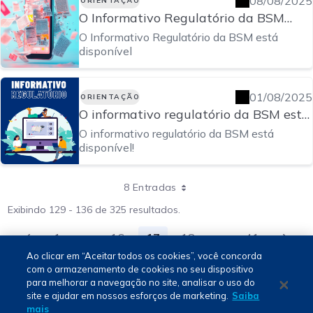
08/08/2025
ORIENTAÇÃO
O Informativo Regulatório da BSM
está disponível
O Informativo Regulatório da BSM está
disponível
01/08/2025
ORIENTAÇÃO
O informativo regulatório da BSM está
disponível!
O informativo regulatório da BSM está
disponível!
8 Entradas
Exibindo 129 - 136 de 325 resultados.
1
...
16
17
18
...
41
Página
Páginas intermediárias Usar ABA para na
Página
Página
Página
Páginas intermed
Página
Ao clicar em “Aceitar todos os cookies”, você concorda
com o armazenamento de cookies no seu dispositivo
para melhorar a navegação no site, analisar o uso do
Português - PT
site e ajudar em nossos esforços de marketing.
Saiba
mais