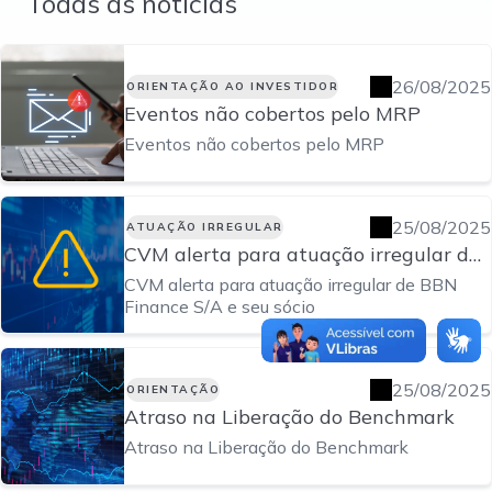
Todas as notícias
26/08/2025
ORIENTAÇÃO AO INVESTIDOR
Eventos não cobertos pelo MRP
Eventos não cobertos pelo MRP
25/08/2025
ATUAÇÃO IRREGULAR
CVM alerta para atuação irregular de
BBN Finance S/A e seu sócio
CVM alerta para atuação irregular de BBN
Finance S/A e seu sócio
25/08/2025
ORIENTAÇÃO
Atraso na Liberação do Benchmark
Atraso na Liberação do Benchmark