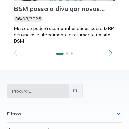
BSM passa a divulgar novos
BSM
indicadores mensais de suas
3.0
06/08/2026
06/
atividades
par
Mercado poderá acompanhar dados sobre MRP,
Novos
mon
denúncias e atendimento diretamente no site
Intel
BSM.
fazem
Filtros