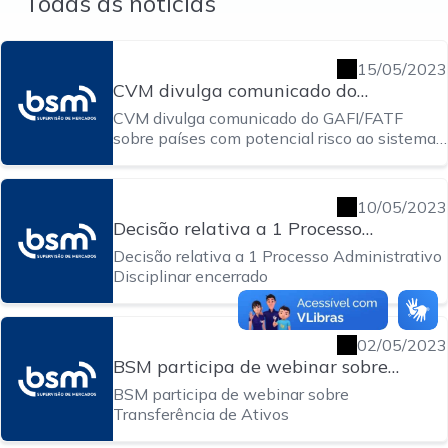
Todas as notícias
15/05/2023
CVM divulga comunicado do
GAFI/FATF sobre países com potencial
CVM divulga comunicado do GAFI/FATF
risco ao sistema financeiro
sobre países com potencial risco ao sistema
financeiro
10/05/2023
Decisão relativa a 1 Processo
Administrativo Disciplinar encerrado
Decisão relativa a 1 Processo Administrativo
Disciplinar encerrado
02/05/2023
BSM participa de webinar sobre
Transferência de Ativos
BSM participa de webinar sobre
Transferência de Ativos