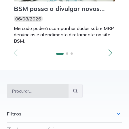
BSM passa a divulgar novos
BSM
indicadores mensais de suas
3.0
06/08/2026
06/
atividades
par
Mercado poderá acompanhar dados sobre MRP,
Novos
mon
denúncias e atendimento diretamente no site
Intel
BSM.
fazem
Filtros