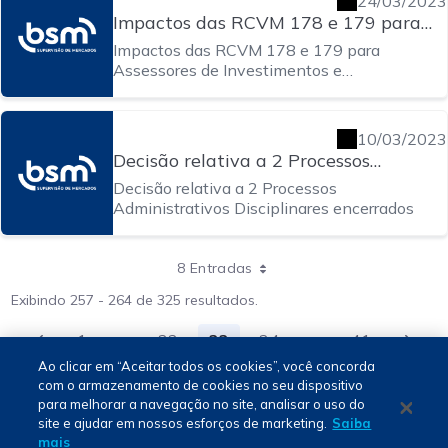
24/03/2023
Impactos das RCVM 178 e 179 para
Assessores de Investimentos e
Impactos das RCVM 178 e 179 para
Intermediários Contratantes
Assessores de Investimentos e
Intermediários Contratantes
10/03/2023
Decisão relativa a 2 Processos
Administrativos Disciplinares
Decisão relativa a 2 Processos
encerrados
Administrativos Disciplinares encerrados
8 Entradas
Exibindo 257 - 264 de 325 resultados.
1
...
32
33
34
...
41
Página
Páginas intermediárias Usar ABA para na
Página
Página
Página
Páginas intermed
Página
Ao clicar em “Aceitar todos os cookies”, você concorda
com o armazenamento de cookies no seu dispositivo
para melhorar a navegação no site, analisar o uso do
Português - PT
site e ajudar em nossos esforços de marketing.
Saiba
mais