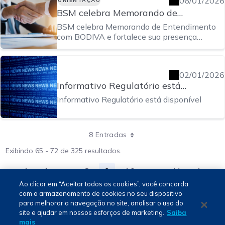
06/01/2026
ORIENTAÇÃO
BSM celebra Memorando de
Entendimento com BODIVA e fortalece
BSM celebra Memorando de Entendimento
sua presença internacional
com BODIVA e fortalece sua presença
internacional
02/01/2026
Informativo Regulatório está
disponível
Informativo Regulatório está disponível
8 Entradas
Exibindo 65 - 72 de 325 resultados.
1
...
8
9
10
...
41
Página
Páginas intermediárias Usar ABA para n
Página
Página
Página
Páginas intermedi
Página
Ao clicar em “Aceitar todos os cookies”, você concorda
com o armazenamento de cookies no seu dispositivo
para melhorar a navegação no site, analisar o uso do
Português - PT
site e ajudar em nossos esforços de marketing.
Saiba
mais