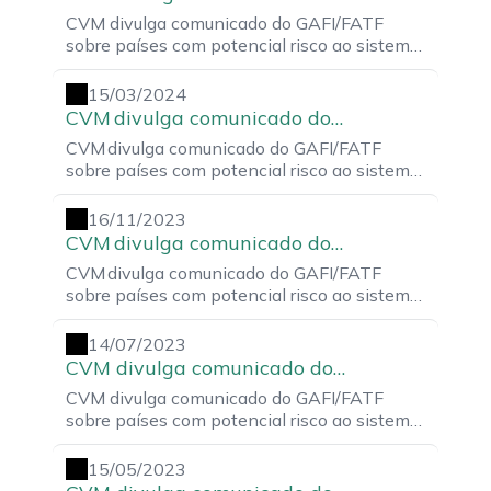
GAFI/FATF sobre países com potencial
CVM divulga comunicado do GAFI/FATF
risco ao sistema financeiro
sobre países com potencial risco ao sistema
financeiro
15/03/2024
CVM divulga comunicado do
GAFI/FATF sobre países com potencial
CVM divulga comunicado do GAFI/FATF
risco ao sistema financeiro
sobre países com potencial risco ao sistema
financeiro
16/11/2023
CVM divulga comunicado do
GAFI/FATF sobre países com potencial
CVM divulga comunicado do GAFI/FATF
risco ao sistema financeiro
sobre países com potencial risco ao sistema
financeiro
14/07/2023
CVM divulga comunicado do
GAFI/FATF sobre países com potencial
CVM divulga comunicado do GAFI/FATF
risco ao sistema financeiro
sobre países com potencial risco ao sistema
financeiro
15/05/2023