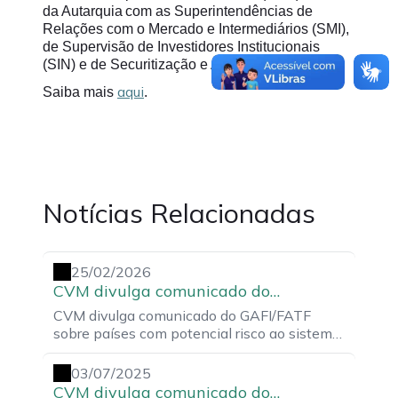
da Autarquia com as Superintendências de
Relações com o Mercado e Intermediários (SMI),
de Supervisão de Investidores Institucionais
(SIN) e de Securitização e Agronegócio (SSE).
aqui
Saiba mais
.
Notícias Relacionadas
25/02/2026
CVM divulga comunicado do
GAFI/FATF sobre países com potencial
CVM divulga comunicado do GAFI/FATF
risco ao sistema financeiro
sobre países com potencial risco ao sistema
financeiro
03/07/2025
CVM divulga comunicado do