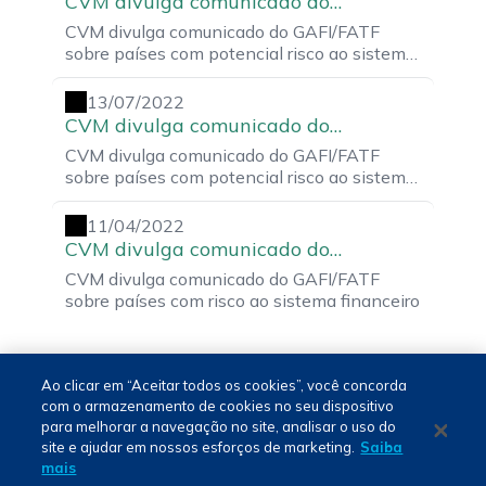
CVM divulga comunicado do
GAFI/FATF sobre países com potencial
CVM divulga comunicado do GAFI/FATF
risco ao sistema financeiro
sobre países com potencial risco ao sistema
financeiro
13/07/2022
CVM divulga comunicado do
GAFI/FATF sobre países com potencial
CVM divulga comunicado do GAFI/FATF
risco ao sistema financeiro
sobre países com potencial risco ao sistema
financeiro
11/04/2022
CVM divulga comunicado do
GAFI/FATF sobre países com risco ao
CVM divulga comunicado do GAFI/FATF
sistema financeiro
sobre países com risco ao sistema financeiro
Ao clicar em “Aceitar todos os cookies”, você concorda
com o armazenamento de cookies no seu dispositivo
para melhorar a navegação no site, analisar o uso do
Português - PT
site e ajudar em nossos esforços de marketing.
Saiba
mais