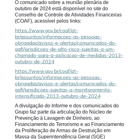
O comunicado sobre a reunião plenária de
outubro de 2024 está disponível no site do
Conselho de Controle de Atividades Financeiras
(COAF), acessível pelos links:
https://www.gov.br/coaf/pt-
br/assuntos/informacoes-as-pessoas-
obrigadas/avisos-e-alertas/comunicados-do-
gafi/jurisdicoes-de-alto-risco-sujeitas-a-um-
chamado-para-a-aplicacao-de-medidas-2013-
outubro-de-2024
https://www.gov.br/coaf/pt-
br/assuntos/informacoes-as-pessoas-
obrigadas/avisos-e-alertas/comunicados-do-
gafi/jurisdicoes-sujeitas-a-monitoramento-
intensificado-2013-outubro-de-2024
A
divulgação do Informe e dos
comunicados do
Grupo faz parte da articulação do Núcleo de
Prevenção à Lavagem de Dinheiro, ao
Financiamento do Terrorismo e ao Financiamento
da Proliferação de Armas de Destruição em
Massa da Superintendência Geral (SGE)