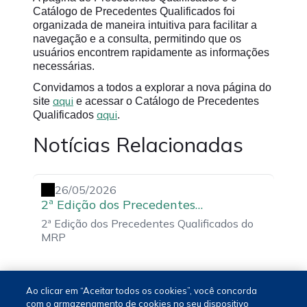
Catálogo de Precedentes Qualificados foi
organizada de maneira intuitiva para facilitar a
navegação e a consulta, permitindo que os
usuários encontrem rapidamente as informações
necessárias.
Convidamos a todos a explorar a nova página do
aqui
site
e acessar o Catálogo de Precedentes
aqui
Qualificados
.
Notícias Relacionadas
26/05/2026
2ª Edição dos Precedentes
Qualificados do MRP
2ª Edição dos Precedentes Qualificados do
MRP
Ao clicar em “Aceitar todos os cookies”, você concorda
com o armazenamento de cookies no seu dispositivo