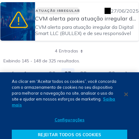
27/06/2025
ATUAÇÃO IRREGULAR
CVM alerta para atuação irregular da
Digital Smart LLC (BULLEX) e de seu
CVM alerta para atuação irregular da Digital
responsável
Smart LLC (BULLEX) e de seu responsável
4 Entradas
Exibindo 145 - 148 de 325 resultados.
1
...
36
37
38
...
82
Página
Páginas intermediárias Usar ABA para na
Página
Página
Página
Páginas intermed
Página
Ao clicar em “Aceitar todos os cookies”, você concorda
com o armazenamento de cookies no seu dispositivo
para melhorar a navegação no site, analisar o uso do
Português - PT
site e ajudar em nossos esforços de marketing.
Saiba
mais
BSM © 2024. Todos os direitos reservados.
Configurações
REJEITAR TODOS OS COOKIES