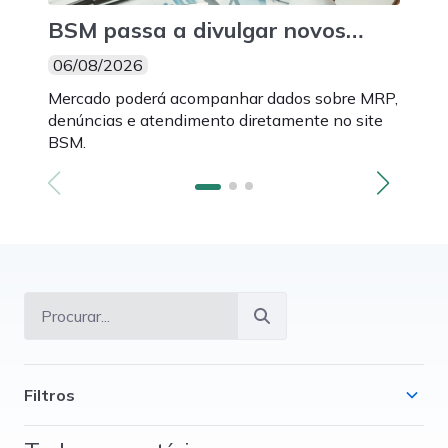
BSM passa a divulgar novos
BSM
indicadores mensais de suas
3.0
06/08/2026
06/
atividades
par
Mercado poderá acompanhar dados sobre MRP,
Novos
mon
denúncias e atendimento diretamente no site
Intel
BSM.
fazem
Filtros